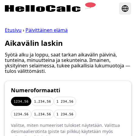
Etusivu
›
Päivittäinen elämä
Aikavälin laskin
Syötä alku ja loppu, saat tarkan aikavälin päivinä,
tunteina, minuutteina ja sekunteina. Ilmainen,
yksityinen selaimessa, tukee paikallisia lukumuotoja —
tulos välittömästi.
Numeroformaatti
1234,56
1.234,56
1 234,56
1234.56
1,234.56
1 234.56
Valitse, miten numeeriset tulokset näytetään. Valittua
desimaalierotinta (piste tai pilkku) käytetään myös