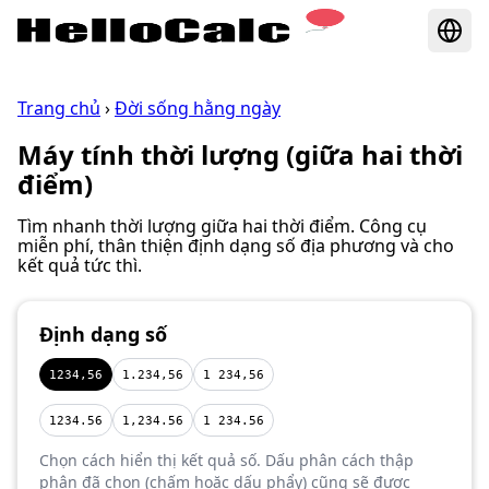
Trang chủ
›
Đời sống hằng ngày
Máy tính thời lượng (giữa hai thời
điểm)
Tìm nhanh thời lượng giữa hai thời điểm. Công cụ
miễn phí, thân thiện định dạng số địa phương và cho
kết quả tức thì.
Định dạng số
1234,56
1.234,56
1 234,56
1234.56
1,234.56
1 234.56
Chọn cách hiển thị kết quả số. Dấu phân cách thập
phân đã chọn (chấm hoặc dấu phẩy) cũng sẽ được