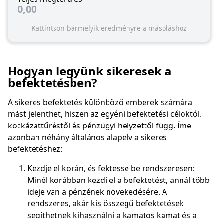
0,00
Kattintson bármelyik eredményre a másoláshoz
Hogyan legyünk sikeresek a
befektetésben?
A sikeres befektetés különböző emberek számára
mást jelenthet, hiszen az egyéni befektetési céloktól,
kockázattűréstől és pénzügyi helyzettől függ. Íme
azonban néhány általános alapelv a sikeres
befektetéshez:
Kezdje el korán, és fektesse be rendszeresen:
Minél korábban kezdi el a befektetést, annál több
ideje van a pénzének növekedésére. A
rendszeres, akár kis összegű befektetések
segíthetnek kihasználni a kamatos kamat és a