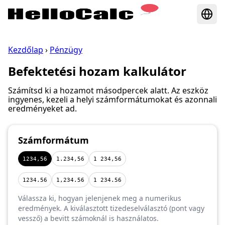
Kezdőlap
›
Pénzügy
Befektetési hozam kalkulátor
Számítsd ki a hozamot másodpercek alatt. Az eszköz
ingyenes, kezeli a helyi számformátumokat és azonnali
eredményeket ad.
Számformátum
1234,56
1.234,56
1 234,56
1234.56
1,234.56
1 234.56
Válassza ki, hogyan jelenjenek meg a numerikus
eredmények. A kiválasztott tizedeselválasztó (pont vagy
vessző) a bevitt számoknál is használatos.