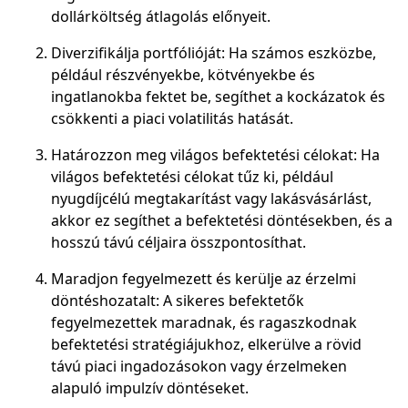
dollárköltség átlagolás előnyeit.
Diverzifikálja portfólióját: Ha számos eszközbe,
például részvényekbe, kötvényekbe és
ingatlanokba fektet be, segíthet a kockázatok és
csökkenti a piaci volatilitás hatását.
Határozzon meg világos befektetési célokat: Ha
világos befektetési célokat tűz ki, például
nyugdíjcélú megtakarítást vagy lakásvásárlást,
akkor ez segíthet a befektetési döntésekben, és a
hosszú távú céljaira összpontosíthat.
Maradjon fegyelmezett és kerülje az érzelmi
döntéshozatalt: A sikeres befektetők
fegyelmezettek maradnak, és ragaszkodnak
befektetési stratégiájukhoz, elkerülve a rövid
távú piaci ingadozásokon vagy érzelmeken
alapuló impulzív döntéseket.