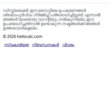
ഡിസ്ക്ലൈമർ: ഈ സൈറ്റിലെ ഉപകരണങ്ങൾ
ശ്രദ്ധാപൂർവ്വം നിർമ്മിച്ച് പരിശോധിച്ചിട്ടുണ്ട്, എന്നാൽ
ഞങ്ങൾ യാതൊരു വാറന്റിയും നൽകുന്നില്ല; ഇവ
ഉപയോഗിച്ചതിനാൽ ഉണ്ടാകുന്ന നഷ്ടങ്ങൾക്ക് ഞങ്ങൾ
ഉത്തരവാദികളല്ല.
©
2026
hellocalc.com
സ്വകാര്യത
നിബന്ധനകൾ
വിവരം