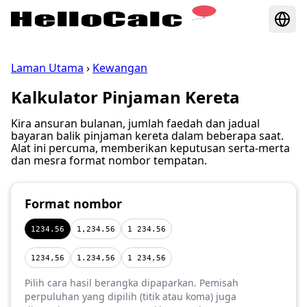
Laman Utama
›
Kewangan
Kalkulator Pinjaman Kereta
Kira ansuran bulanan, jumlah faedah dan jadual
bayaran balik pinjaman kereta dalam beberapa saat.
Alat ini percuma, memberikan keputusan serta-merta
dan mesra format nombor tempatan.
Format nombor
1234.56
1,234.56
1 234.56
1234,56
1.234,56
1 234,56
Pilih cara hasil berangka dipaparkan. Pemisah
perpuluhan yang dipilih (titik atau koma) juga