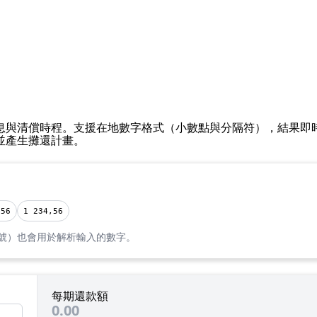
息與清償時程。支援在地數字格式（小數點與分隔符），結果即
並產生攤還計畫。
,56
1 234,56
號）也會用於解析輸入的數字。
每期還款額
0.00