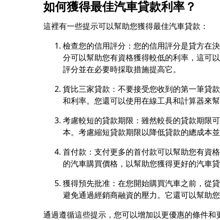
如何獲得最佳汽車貸款利率？
這裡有一些提示可以幫助您獲得最佳汽車貸款：
檢查您的信用評分：您的信用評分是貸方在決
分可以幫助您有資格獲得較低的利率，這可以
評分並在必要時採取措施提高它。
貨比三家貸款：不要接受您收到的第一筆貸款
和利率。您還可以使用在線工具和計算器來幫
考慮較短的貸款期限：雖然較長的貸款期限可
本。考慮縮短貸款期限以降低貸款的總成本並
首付款：支付更多的首付款可以幫助您有資格
的汽車購買價格，以幫助您獲得更好的汽車貸
獲得預先批准：在您開始購買汽車之前，從貸
避免通過經銷商融資的壓力。它還可以幫助您
通過遵循這些提示，您可以增加以更優惠的條件和