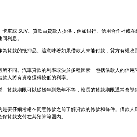
卡車或 SUV。貸款由貸款人提供，例如銀行、信用合作社或在
連同利息。
作為貸款的抵押品。這意味著如果借款人未能付款，貸方有權收
有所不同。汽車貸款的利率取決於多種因素，包括借款人的信用
借款人將有資格獲得較低的利率。
譽。貸款期限可以從幾年到幾年不等，較長的貸款期限通常會導
的是要仔細考慮在同意條款之前了解貸款的條款和條件。借款人
確保貸款支付在其預算範圍內。