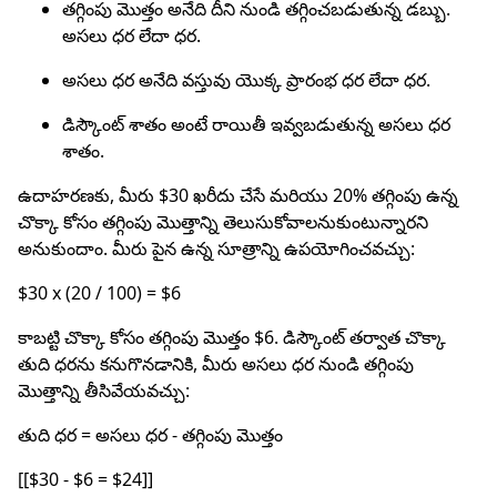
తగ్గింపు మొత్తం అనేది దీని నుండి తగ్గించబడుతున్న డబ్బు.
అసలు ధర లేదా ధర.
అసలు ధర అనేది వస్తువు యొక్క ప్రారంభ ధర లేదా ధర.
డిస్కౌంట్ శాతం అంటే రాయితీ ఇవ్వబడుతున్న అసలు ధర
శాతం.
ఉదాహరణకు, మీరు $30 ఖరీదు చేసే మరియు 20% తగ్గింపు ఉన్న
చొక్కా కోసం తగ్గింపు మొత్తాన్ని తెలుసుకోవాలనుకుంటున్నారని
అనుకుందాం. మీరు పైన ఉన్న సూత్రాన్ని ఉపయోగించవచ్చు:
$30 x (20 / 100) = $6
కాబట్టి చొక్కా కోసం తగ్గింపు మొత్తం $6. డిస్కౌంట్ తర్వాత చొక్కా
తుది ధరను కనుగొనడానికి, మీరు అసలు ధర నుండి తగ్గింపు
మొత్తాన్ని తీసివేయవచ్చు:
తుది ధర = అసలు ధర - తగ్గింపు మొత్తం
[[$30 - $6 = $24]]