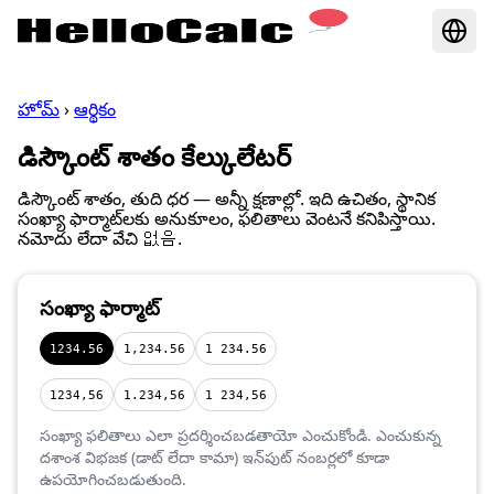
హోమ్
›
ఆర్థికం
డిస్కౌంట్ శాతం కేల్కులేటర్
డిస్కౌంట్ శాతం, తుది ధర — అన్నీ క్షణాల్లో. ఇది ఉచితం, స్థానిక
సంఖ్యా ఫార్మాట్‌లకు అనుకూలం, ఫలితాలు వెంటనే కనిపిస్తాయి.
నమోదు లేదా వేచి 없음.
సంఖ్యా ఫార్మాట్
1234.56
1,234.56
1 234.56
1234,56
1.234,56
1 234,56
సంఖ్యా ఫలితాలు ఎలా ప్రదర్శించబడతాయో ఎంచుకోండి. ఎంచుకున్న
దశాంశ విభజక (డాట్ లేదా కామా) ఇన్‌పుట్ నంబర్లలో కూడా
ఉపయోగించబడుతుంది.