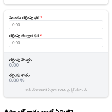
ముందు తగ్గింపు ధర
*
తగ్గింపు తర్వాత ధర
*
తగ్గింపు మొత్తం
0.00
తగ్గింపు శాతం
0.00
%
కాపీ చేయడానికి ఏదైనా ఫలితంపై క్లిక్ చేయండి
డిస్కౌంట్ శాతం అంటే ఏమిటి?