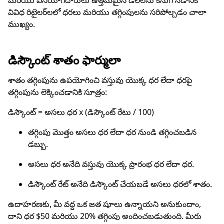
మరియు వినియోగదారులు ఉత్తమమైన డీల్‌లను కనుగొనడానికి
వివిధ రిటైలర్‌లలో ధరలు మరియు తగ్గింపులను సరిపోల్చడం చాలా
ముఖ్యం.
డిస్కౌంట్ శాతం ఫార్ములా
శాతం తగ్గింపును ఉపయోగించి వస్తువు యొక్క ధర లేదా ధరపై
తగ్గింపును లెక్కించడానికి సూత్రం:
డిస్కౌంట్ = అసలు ధర x (డిస్కౌంట్ రేటు / 100)
తగ్గింపు మొత్తం అసలు ధర లేదా ధర నుండి తగ్గించబడిన
డబ్బు.
అసలు ధర అనేది వస్తువు యొక్క ప్రారంభ ధర లేదా ధర.
డిస్కౌంట్ రేట్ అనేది డిస్కౌంట్ చేయబడే అసలు ధరలో శాతం.
ఉదాహరణకు, మీ వద్ద ఒక జత షూలు ఉన్నాయని అనుకుందాం,
దాని ధర $50 మరియు 20% తగ్గింపు అందించబడుతుంది. మీరు