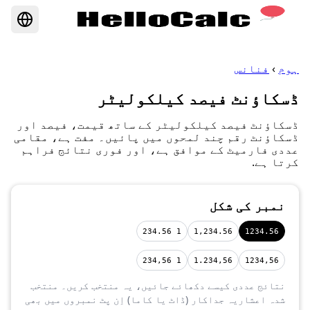
ہوم
›
فنانس
ڈسکاؤنٹ فیصد کیلکولیٹر
ڈسکاؤنٹ فیصد کیلکولیٹر کے ساتھ قیمت، فیصد اور
ڈسکاؤنٹ رقم چند لمحوں میں پائیں۔ مفت ہے، مقامی
عددی فارمیٹ کے موافق ہے، اور فوری نتائج فراہم
کرتا ہے.
نمبر کی شکل
1 234.56
1,234.56
1234.56
1 234,56
1.234,56
1234,56
نتائج عددی کیسے دکھائے جائیں، یہ منتخب کریں۔ منتخب
شدہ اعشاریہ جداکار (ڈاٹ یا کاما) اِن پٹ نمبروں میں بھی