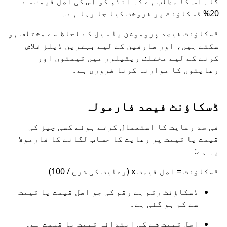
گا۔ اس کا مطلب ہے کہ آئٹم کو اس کی اصل قیمت سے
20% ڈسکاؤنٹ پر فروخت کیا جا رہا ہے۔
ڈسکاؤنٹ فیصد پروموشن یا سیل کے لحاظ سے مختلف ہو
سکتے ہیں، اور صارفین کے لیے بہترین ڈیلز تلاش
کرنے کے لیے مختلف ریٹیلرز میں قیمتوں اور
رعایتوں کا موازنہ کرنا ضروری ہے۔
ڈسکاؤنٹ فیصد فارمولہ
فی صد رعایت کا استعمال کرتے ہوئے کسی چیز کی
قیمت یا قیمت پر رعایت کا حساب لگانے کا فارمولا
یہ ہے:
ڈسکاؤنٹ = اصل قیمت x (رعایت کی شرح / 100)
ڈسکاؤنٹ رقم ہے رقم کی جو اصل قیمت یا قیمت
سے کم ہو گئی ہے۔
اصل قیمت شے کی ابتدائی قیمت یا قیمت ہے۔