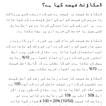
ڈسکاؤنٹ فیصد کیا ہے؟
ڈسکاؤنٹ فیصد وہ فیصد ہے جس کے ذریعے کسی پروڈکٹ
یا سروس کی قیمت کو اس کی اصل قیمت سے کم کیا جاتا
ہے۔ یہ اس رقم کی نمائندگی کرتا ہے جو ایک صارف
کسی چیز یا خدمت کی خریداری پر بچا سکتا ہے۔
ڈسکاؤنٹ فیصد کو عام طور پر خوردہ اور کاروبار
میں صارفین کو راغب کرنے اور فروخت کو بڑھانے کے
لیے استعمال کیا جاتا ہے۔ مثال کے طور پر، ایک
اسٹور فروخت کے دوران تمام اشیاء پر 10% رعایت
پیش کر سکتا ہے، جس کا مطلب ہے کہ گاہک اصل قیمت
سے 10% رعایت پر اشیاء خرید سکتے ہیں۔
ڈسکاؤنٹ فیصد کا حساب رعایت کی رقم کو اصل قیمت
سے تقسیم کرکے اور فیصد حاصل کرنے کے لیے 100 سے
ضرب لگا کر لگایا جاتا ہے۔ مثال کے طور پر، اگر
ایک $50 آئٹم پر $10 کی رعایت دی جاتی ہے، تو
رعایت کا فیصد (10/50) x 100 = 20% شمار کیا جائے