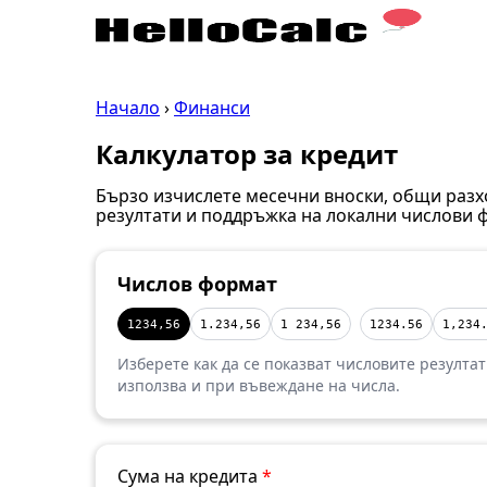
Начало
›
Финанси
Калкулатор за кредит
Бързо изчислете месечни вноски, общи разхо
резултати и поддръжка на локални числови 
Числов формат
1234,56
1.234,56
1 234,56
1234.56
1,234
Изберете как да се показват числовите резулта
използва и при въвеждане на числа.
Сума на кредита
*