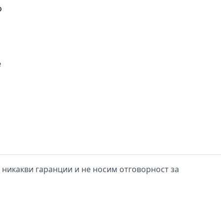
о
е
е никакви гаранции и не носим отговорност за