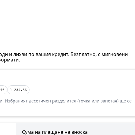
ди и лихви по вашия кредит. Безплатно, с мигновени
формати.
.56
1 234.56
ти. Избраният десетичен разделител (точка или запетая) ще се
Сума на плащане на вноска