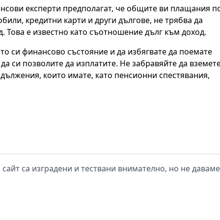
нсови експерти предполагат, че общите ви плащания п
били, кредитни карти и други дългове, не трябва да
. Това е известно като съотношение дълг към доход.
то си финансово състояние и да избягвате да поемате
да си позволите да изплатите. Не забравяйте да вземет
дължения, които имате, като пенсионни спестявания,
 сайт са изградени и тествани внимателно, но не давам