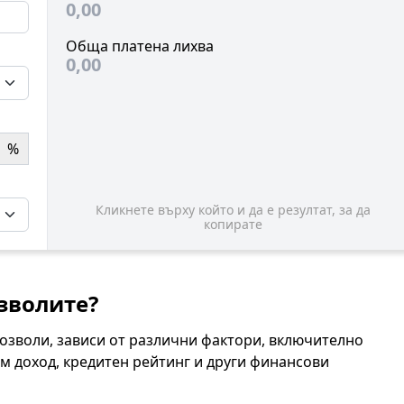
0,00
Обща платена лихва
0,00
%
Кликнете върху който и да е резултат, за да
копирате
зволите?
позволи, зависи от различни фактори, включително
м доход, кредитен рейтинг и други финансови