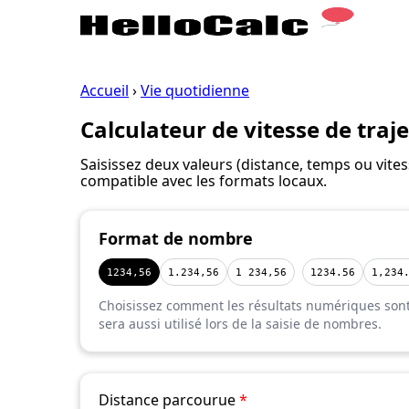
Accueil
›
Vie quotidienne
Calculateur de vitesse de traje
Saisissez deux valeurs (distance, temps ou vites
compatible avec les formats locaux.
Format de nombre
1234,56
1.234,56
1 234,56
1234.56
1,234
Choisissez comment les résultats numériques sont 
sera aussi utilisé lors de la saisie de nombres.
Distance parcourue
*