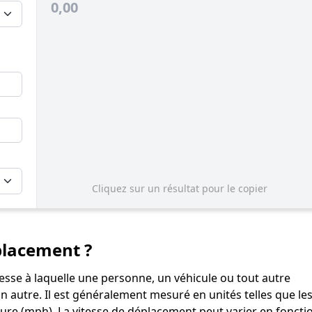
0,00
Cliquez sur un résultat pour le copier
placement ?
tesse à laquelle une personne, un véhicule ou tout autre
 autre. Il est généralement mesuré en unités telles que le
eure (mph). La vitesse de déplacement peut varier en foncti