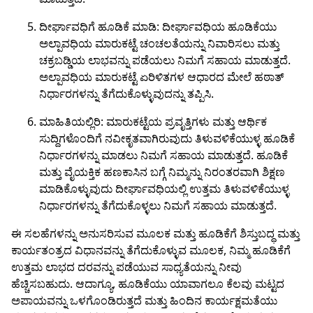
ದೀರ್ಘಾವಧಿಗೆ ಹೂಡಿಕೆ ಮಾಡಿ: ದೀರ್ಘಾವಧಿಯ ಹೂಡಿಕೆಯು
ಅಲ್ಪಾವಧಿಯ ಮಾರುಕಟ್ಟೆ ಚಂಚಲತೆಯನ್ನು ನಿವಾರಿಸಲು ಮತ್ತು
ಚಕ್ರಬಡ್ಡಿಯ ಲಾಭವನ್ನು ಪಡೆಯಲು ನಿಮಗೆ ಸಹಾಯ ಮಾಡುತ್ತದೆ.
ಅಲ್ಪಾವಧಿಯ ಮಾರುಕಟ್ಟೆ ಏರಿಳಿತಗಳ ಆಧಾರದ ಮೇಲೆ ಹಠಾತ್
ನಿರ್ಧಾರಗಳನ್ನು ತೆಗೆದುಕೊಳ್ಳುವುದನ್ನು ತಪ್ಪಿಸಿ.
ಮಾಹಿತಿಯಲ್ಲಿರಿ: ಮಾರುಕಟ್ಟೆಯ ಪ್ರವೃತ್ತಿಗಳು ಮತ್ತು ಆರ್ಥಿಕ
ಸುದ್ದಿಗಳೊಂದಿಗೆ ನವೀಕೃತವಾಗಿರುವುದು ತಿಳುವಳಿಕೆಯುಳ್ಳ ಹೂಡಿಕೆ
ನಿರ್ಧಾರಗಳನ್ನು ಮಾಡಲು ನಿಮಗೆ ಸಹಾಯ ಮಾಡುತ್ತದೆ. ಹೂಡಿಕೆ
ಮತ್ತು ವೈಯಕ್ತಿಕ ಹಣಕಾಸಿನ ಬಗ್ಗೆ ನಿಮ್ಮನ್ನು ನಿರಂತರವಾಗಿ ಶಿಕ್ಷಣ
ಮಾಡಿಕೊಳ್ಳುವುದು ದೀರ್ಘಾವಧಿಯಲ್ಲಿ ಉತ್ತಮ ತಿಳುವಳಿಕೆಯುಳ್ಳ
ನಿರ್ಧಾರಗಳನ್ನು ತೆಗೆದುಕೊಳ್ಳಲು ನಿಮಗೆ ಸಹಾಯ ಮಾಡುತ್ತದೆ.
ಈ ಸಲಹೆಗಳನ್ನು ಅನುಸರಿಸುವ ಮೂಲಕ ಮತ್ತು ಹೂಡಿಕೆಗೆ ಶಿಸ್ತುಬದ್ಧ ಮತ್ತು
ಕಾರ್ಯತಂತ್ರದ ವಿಧಾನವನ್ನು ತೆಗೆದುಕೊಳ್ಳುವ ಮೂಲಕ, ನಿಮ್ಮ ಹೂಡಿಕೆಗೆ
ಉತ್ತಮ ಲಾಭದ ದರವನ್ನು ಪಡೆಯುವ ಸಾಧ್ಯತೆಯನ್ನು ನೀವು
ಹೆಚ್ಚಿಸಬಹುದು. ಆದಾಗ್ಯೂ, ಹೂಡಿಕೆಯು ಯಾವಾಗಲೂ ಕೆಲವು ಮಟ್ಟದ
ಅಪಾಯವನ್ನು ಒಳಗೊಂಡಿರುತ್ತದೆ ಮತ್ತು ಹಿಂದಿನ ಕಾರ್ಯಕ್ಷಮತೆಯು