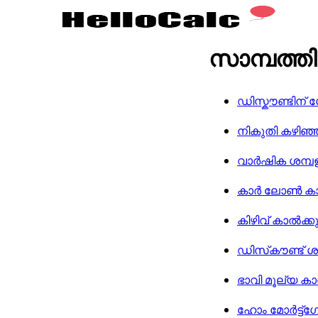
സാമ്പത്ത
ഡിസ്കൗണ്ടിന് 
നികുതി കഴിഞ്
വാർഷിക ശമ്പ
കാർ ലോൺ കാൽ
കിഴിവ് കാൽക്കു
ഡിസ്‌കൗണ്ട് 
ഭാവി മൂല്യ കാ
ഹോം മോർട്ട്ഗേജ