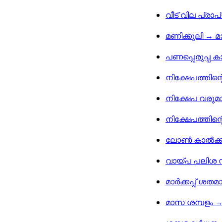
വീട് വില പ്രാ
മണിക്കൂലി → 
പണപ്പെരുപ്പ ക
നിക്ഷേപത്തിന്
നിക്ഷേപ വരുമ
നിക്ഷേപത്തിന
ലോൺ കാൽക്കു
വായ്പ പലിശ നി
മാർക്കപ്പ് ശതമ
മാസ ശമ്പളം →