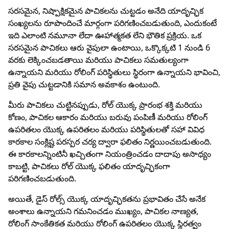
సరసమైన, నిష్పాక్షికమైన పాచికలను చుట్టడం అనేది యాదృచ్ఛిక
సంఖ్యలను రూపొందించే మార్గంగా పరిగణించబడుతుంది, ఎందుకంటే
ఇది ఎలాంటి నమూనా లేదా ఊహాత్మకత లేని భౌతిక ప్రక్రియ. ఒక
సరసమైన పాచికలు ఆరు వైపులా ఉంటాయి, ఒక్కొక్కటి 1 నుండి 6
వరకు లెక్కించబడతాయి మరియు పాచికలు సమతుల్యంగా
ఉన్నాయని మరియు రోలింగ్ పరిస్థితులు స్థిరంగా ఉన్నాయని భావించి,
ప్రతి వైపు చుట్టడానికి సమాన అవకాశం ఉంటుంది.
మీరు పాచికలు చుట్టినప్పుడు, రోల్ యొక్క ప్రారంభ శక్తి మరియు
కోణం, పాచికల ఆకారం మరియు బరువు పంపిణీ మరియు రోలింగ్
ఉపరితలం యొక్క ఉపరితలం మరియు పరిస్థితులతో సహా వివిధ
కారకాల సంక్లిష్ట పరస్పర చర్య ద్వారా ఫలితం నిర్ణయించబడుతుంది.
ఈ కారకాలన్నింటినీ ఖచ్చితంగా నియంత్రించడం దాదాపు అసాధ్యం
కాబట్టి, పాచికలు రోల్ యొక్క ఫలితం యాదృచ్ఛికంగా
పరిగణించబడుతుంది.
అయితే, డైస్ రోల్స్ యొక్క యాదృచ్ఛికతను ప్రభావితం చేసే అనేక
అంశాలు ఉన్నాయని గమనించడం ముఖ్యం, పాచికల నాణ్యత,
రోలింగ్ సాంకేతికత మరియు రోలింగ్ ఉపరితలం యొక్క స్థిరత్వం