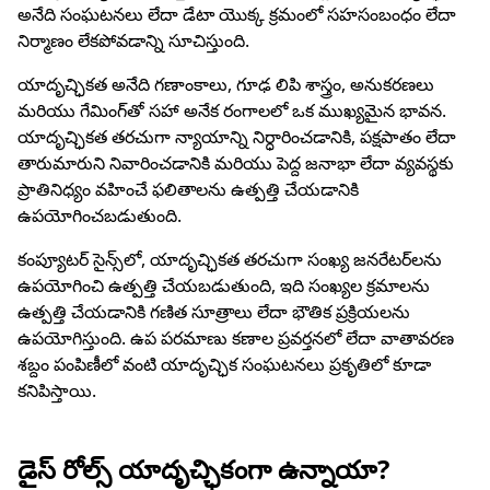
అనేది సంఘటనలు లేదా డేటా యొక్క క్రమంలో సహసంబంధం లేదా
నిర్మాణం లేకపోవడాన్ని సూచిస్తుంది.
యాదృచ్ఛికత అనేది గణాంకాలు, గూఢ లిపి శాస్త్రం, అనుకరణలు
మరియు గేమింగ్‌తో సహా అనేక రంగాలలో ఒక ముఖ్యమైన భావన.
యాదృచ్ఛికత తరచుగా న్యాయాన్ని నిర్ధారించడానికి, పక్షపాతం లేదా
తారుమారుని నివారించడానికి మరియు పెద్ద జనాభా లేదా వ్యవస్థకు
ప్రాతినిధ్యం వహించే ఫలితాలను ఉత్పత్తి చేయడానికి
ఉపయోగించబడుతుంది.
కంప్యూటర్ సైన్స్‌లో, యాదృచ్ఛికత తరచుగా సంఖ్య జనరేటర్‌లను
ఉపయోగించి ఉత్పత్తి చేయబడుతుంది, ఇది సంఖ్యల క్రమాలను
ఉత్పత్తి చేయడానికి గణిత సూత్రాలు లేదా భౌతిక ప్రక్రియలను
ఉపయోగిస్తుంది. ఉప పరమాణు కణాల ప్రవర్తనలో లేదా వాతావరణ
శబ్దం పంపిణీలో వంటి యాదృచ్ఛిక సంఘటనలు ప్రకృతిలో కూడా
కనిపిస్తాయి.
డైస్ రోల్స్ యాదృచ్ఛికంగా ఉన్నాయా?