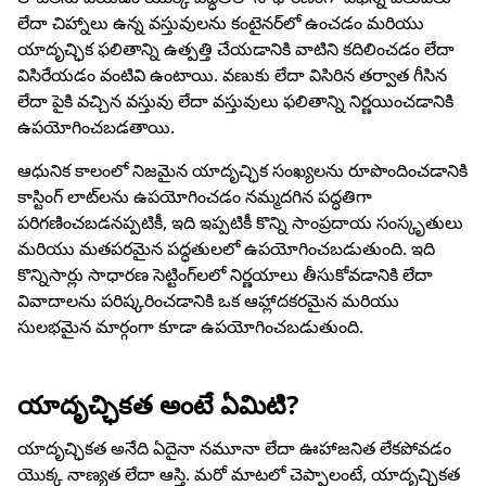
లేదా చిహ్నాలు ఉన్న వస్తువులను కంటైనర్‌లో ఉంచడం మరియు
యాదృచ్ఛిక ఫలితాన్ని ఉత్పత్తి చేయడానికి వాటిని కదిలించడం లేదా
విసిరేయడం వంటివి ఉంటాయి. వణుకు లేదా విసిరిన తర్వాత గీసిన
లేదా పైకి వచ్చిన వస్తువు లేదా వస్తువులు ఫలితాన్ని నిర్ణయించడానికి
ఉపయోగించబడతాయి.
ఆధునిక కాలంలో నిజమైన యాదృచ్ఛిక సంఖ్యలను రూపొందించడానికి
కాస్టింగ్ లాట్‌లను ఉపయోగించడం నమ్మదగిన పద్ధతిగా
పరిగణించబడనప్పటికీ, ఇది ఇప్పటికీ కొన్ని సాంప్రదాయ సంస్కృతులు
మరియు మతపరమైన పద్ధతులలో ఉపయోగించబడుతుంది. ఇది
కొన్నిసార్లు సాధారణ సెట్టింగ్‌లలో నిర్ణయాలు తీసుకోవడానికి లేదా
వివాదాలను పరిష్కరించడానికి ఒక ఆహ్లాదకరమైన మరియు
సులభమైన మార్గంగా కూడా ఉపయోగించబడుతుంది.
యాదృచ్ఛికత అంటే ఏమిటి?
యాదృచ్ఛికత అనేది ఏదైనా నమూనా లేదా ఊహాజనిత లేకపోవడం
యొక్క నాణ్యత లేదా ఆస్తి. మరో మాటలో చెప్పాలంటే, యాదృచ్ఛికత