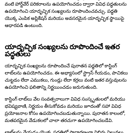
వంటి హార్డ్‌వేర్ పరికరాలను ఉపయోగించడం ద్వారా వివిధ పద్ధతులను
ఉపయోగించి యాదృచ్ఛిక సంఖ్యలను రూపొందించవచ్చు. పద్ధతి
యొక్క ఎంపిక అప్లికేషన్ మరియు అవసరమైన యాదృచ్ఛిక స్థాయిపై
ఆధారపడి ఉంటుంది.
యాదృచ్ఛిక సంఖ్యలను రూపొందించే ఇతర
పద్ధతులు
యాదృచ్ఛిక సంఖ్యలను రూపొందించే పురాతన పద్ధతిలో కాస్టింగ్
లాట్‌లను ఉపయోగించడం. ఈ అభ్యాసంలో స్ట్రాస్ గీయడం, పాచికలు
చుట్టడం లేదా ఎముకలు, గుండ్లు లేదా కర్రలు వంటి ఇతర వస్తువులను
ఉపయోగించి ఫలితాన్ని నిర్ణయించడం జరుగుతుంది.
కాస్టింగ్ లాట్‌లు వేల సంవత్సరాలుగా వివిధ సంస్కృతులలో మరియు
భవిష్యవాణి, నిర్ణయం తీసుకోవడం మరియు జూదంతో సహా వివిధ
ప్రయోజనాల కోసం ఉపయోగించబడుతున్నాయి. పురాతన కాలంలో,
మతపరమైన వేడుకలలో చాలా తరచుగా ఉపయోగించబడేవి.
లాట్‌లను వేయడం యొక్క పద్ధతిలో సాధారణంగా విభిన్న విలువలు