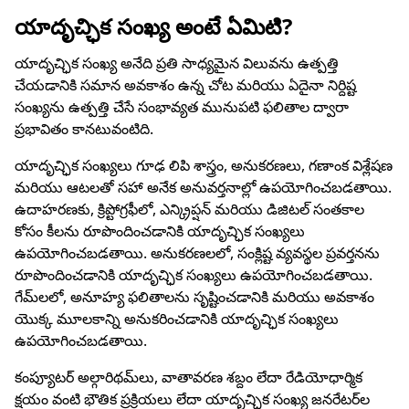
యాదృచ్ఛిక సంఖ్య అంటే ఏమిటి?
యాదృచ్ఛిక సంఖ్య అనేది ప్రతి సాధ్యమైన విలువను ఉత్పత్తి
చేయడానికి సమాన అవకాశం ఉన్న చోట మరియు ఏదైనా నిర్దిష్ట
సంఖ్యను ఉత్పత్తి చేసే సంభావ్యత మునుపటి ఫలితాల ద్వారా
ప్రభావితం కానటువంటిది.
యాదృచ్ఛిక సంఖ్యలు గూఢ లిపి శాస్త్రం, అనుకరణలు, గణాంక విశ్లేషణ
మరియు ఆటలతో సహా అనేక అనువర్తనాల్లో ఉపయోగించబడతాయి.
ఉదాహరణకు, క్రిప్టోగ్రఫీలో, ఎన్క్రిప్షన్ మరియు డిజిటల్ సంతకాల
కోసం కీలను రూపొందించడానికి యాదృచ్ఛిక సంఖ్యలు
ఉపయోగించబడతాయి. అనుకరణలలో, సంక్లిష్ట వ్యవస్థల ప్రవర్తనను
రూపొందించడానికి యాదృచ్ఛిక సంఖ్యలు ఉపయోగించబడతాయి.
గేమ్‌లలో, అనూహ్య ఫలితాలను సృష్టించడానికి మరియు అవకాశం
యొక్క మూలకాన్ని అనుకరించడానికి యాదృచ్ఛిక సంఖ్యలు
ఉపయోగించబడతాయి.
కంప్యూటర్ అల్గారిథమ్‌లు, వాతావరణ శబ్దం లేదా రేడియోధార్మిక
క్షయం వంటి భౌతిక ప్రక్రియలు లేదా యాదృచ్ఛిక సంఖ్య జనరేటర్‌ల