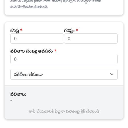
దశాంశ విభజక (డాట్ లేదా కామా) ఇన్‌పుట్ నంబర్లలో కూడా
ఉపయోగించబడుతుంది.
కనిష్ట
*
గరిష్టం
*
ఫలితాల సంఖ్య అవసరం
*
ఫలితాలు
-
కాపీ చేయడానికి ఏదైనా ఫలితంపై క్లిక్ చేయండి