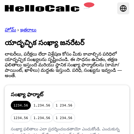
హోమ్
›
ఇతరాలు
యాదృచ్ఛిక సంఖ్యా జనరేటర్
లాటరీలు, పరీక్షలు లేదా విశ్లేషణ కోసం మీకు కావాల్సిన పరిధిలో
యాదృచ్ఛిక సంఖ్యలను సృష్టించండి. ఈ సాధనం ఉచితం, తక్షణ
ఫలితాలు ఇస్తుంది మరియు స్థానిక సంఖ్యా ఫార్మాట్‌లను (కామా/
పాయింట్, ఖాళీలు) మద్దతు ఇస్తుంది. పరిధి, సంఖ్యను ఇవ్వండి —
అంతే.
సంఖ్యా ఫార్మాట్
1234.56
1,234.56
1 234.56
1234,56
1.234,56
1 234,56
సంఖ్యా ఫలితాలు ఎలా ప్రదర్శించబడతాయో ఎంచుకోండి. ఎంచుకున్న