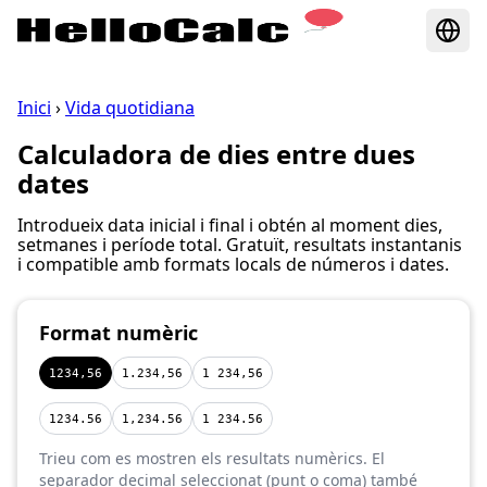
Inici
›
Vida quotidiana
Calculadora de dies entre dues
dates
Introdueix data inicial i final i obtén al moment dies,
setmanes i període total. Gratuït, resultats instantanis
i compatible amb formats locals de números i dates.
Format numèric
1234,56
1.234,56
1 234,56
1234.56
1,234.56
1 234.56
Trieu com es mostren els resultats numèrics. El
separador decimal seleccionat (punt o coma) també