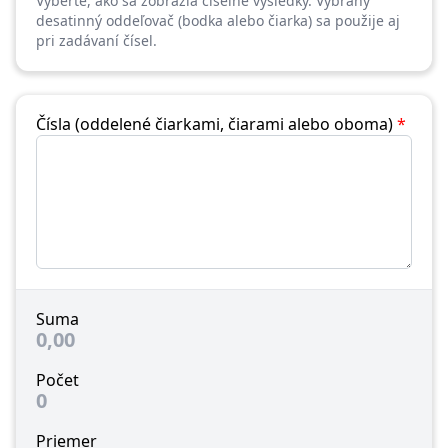
Vyberte, ako sa zobrazia číselné výsledky. Vybraný
desatinný oddeľovač (bodka alebo čiarka) sa použije aj
pri zadávaní čísel.
Čísla (oddelené čiarkami, čiarami alebo oboma)
*
Suma
0,00
Počet
0
Priemer