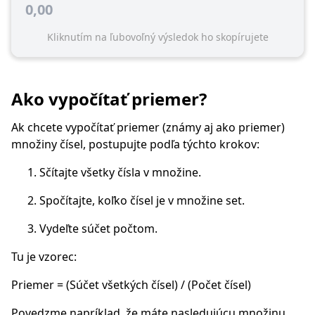
0,00
Kliknutím na ľubovoľný výsledok ho skopírujete
Ako vypočítať priemer?
Ak chcete vypočítať priemer (známy aj ako priemer)
množiny čísel, postupujte podľa týchto krokov:
Sčítajte všetky čísla v množine.
Spočítajte, koľko čísel je v množine set.
Vydeľte súčet počtom.
Tu je vzorec:
Priemer = (Súčet všetkých čísel) / (Počet čísel)
Povedzme napríklad, že máte nasledujúcu množinu