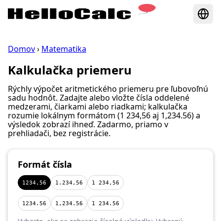
Domov
›
Matematika
Kalkulačka priemeru
Rýchly výpočet aritmetického priemeru pre ľubovoľnú
sadu hodnôt. Zadajte alebo vložte čísla oddelené
medzerami, čiarkami alebo riadkami; kalkulačka
rozumie lokálnym formátom (1 234,56 aj 1,234.56) a
výsledok zobrazí ihneď. Zadarmo, priamo v
prehliadači, bez registrácie.
Formát čísla
1234,56
1.234,56
1 234,56
1234.56
1,234.56
1 234.56