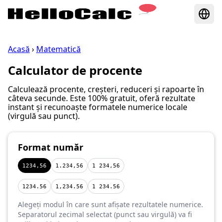
Acasă
›
Matematică
Calculator de procente
Calculează procente, creșteri, reduceri și rapoarte în
câteva secunde. Este 100% gratuit, oferă rezultate
instant și recunoaște formatele numerice locale
(virgulă sau punct).
Format număr
1234,56
1.234,56
1 234,56
1234.56
1,234.56
1 234.56
Alegeți modul în care sunt afișate rezultatele numerice.
Separatorul zecimal selectat (punct sau virgulă) va fi