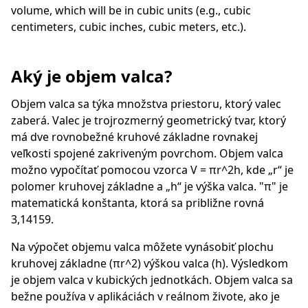
volume, which will be in cubic units (e.g., cubic
centimeters, cubic inches, cubic meters, etc.).
Aký je objem valca?
Objem valca sa týka množstva priestoru, ktorý valec
zaberá. Valec je trojrozmerný geometrický tvar, ktorý
má dve rovnobežné kruhové základne rovnakej
veľkosti spojené zakriveným povrchom. Objem valca
možno vypočítať pomocou vzorca V = πr^2h, kde „r“ je
polomer kruhovej základne a „h“ je výška valca. "π" je
matematická konštanta, ktorá sa približne rovná
3,14159.
Na výpočet objemu valca môžete vynásobiť plochu
kruhovej základne (πr^2) výškou valca (h). Výsledkom
je objem valca v kubických jednotkách. Objem valca sa
bežne používa v aplikáciách v reálnom živote, ako je