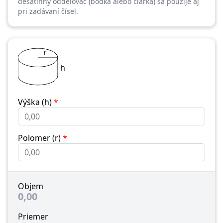
desatinný oddeľovač (bodka alebo čiarka) sa použije aj
pri zadávaní čísel.
r
h
Výška (h)
*
Polomer (r)
*
Objem
0,00
Priemer