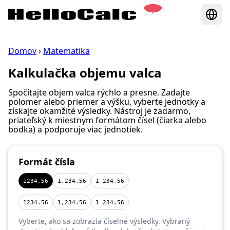
Domov
›
Matematika
Kalkulačka objemu valca
Spočítajte objem valca rýchlo a presne. Zadajte
polomer alebo priemer a výšku, vyberte jednotky a
získajte okamžité výsledky. Nástroj je zadarmo,
priateľský k miestnym formátom čísel (čiarka alebo
bodka) a podporuje viac jednotiek.
Formát čísla
1234,56
1.234,56
1 234,56
1234.56
1,234.56
1 234.56
Vyberte, ako sa zobrazia číselné výsledky. Vybraný