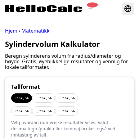
Hjem
›
Matematikk
Sylindervolum Kalkulator
Beregn sylinderens volum fra radius/diameter og
høyde. Gratis, øyeblikkelige resultater og vennlig for
lokale tallformater.
Tallformat
1234,56
1.234,56
1 234,56
1234.56
1,234.56
1 234.56
Velg hvordan numeriske resultater vises. Valgt
desimaltegn (punkt eller komma) brukes også ved
inntasting av tall.