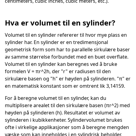
centimeters, cubic inches, cubic meters, etc.).
Hva er volumet til en sylinder?
Volumet til en sylinder refererer til hvor mye plass en
sylinder har. En sylinder er en tredimensjonal
geometrisk form som har to parallelle sirkulære baser
av samme størrelse forbundet med en buet overflate.
Volumet til en sylinder kan beregnes ved å bruke
formelen V = πr^2h, der "r" er radiusen til den
sirkulære basen og "h" er høyden på sylinderen. "π" er
en matematisk konstant som er omtrent lik 3,14159.
For å beregne volumet til en sylinder, kan du
multiplisere arealet til den sirkulære basen (πr^2) med
høyden på sylinderen (h). Resultatet er volumet av
sylinderen i kubikkenheter. Sylindervolumet brukes
ofte i virkelige applikasjoner som å beregne mengden
væske som kan inneholdes i en sylindrisk beholder,