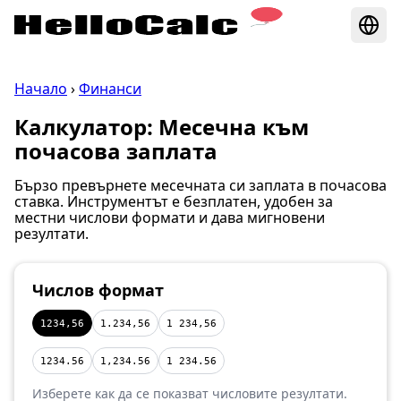
Начало
›
Финанси
Калкулатор: Месечна към
почасова заплата
Бързо превърнете месечната си заплата в почасова
ставка. Инструментът е безплатен, удобен за
местни числови формати и дава мигновени
резултати.
Числов формат
1234,56
1.234,56
1 234,56
1234.56
1,234.56
1 234.56
Изберете как да се показват числовите резултати.