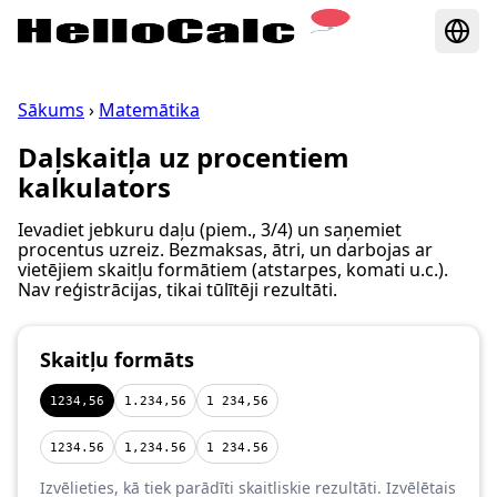
Sākums
›
Matemātika
Daļskaitļa uz procentiem
kalkulators
Ievadiet jebkuru daļu (piem., 3/4) un saņemiet
procentus uzreiz. Bezmaksas, ātri, un darbojas ar
vietējiem skaitļu formātiem (atstarpes, komati u.c.).
Nav reģistrācijas, tikai tūlītēji rezultāti.
Skaitļu formāts
1234,56
1.234,56
1 234,56
1234.56
1,234.56
1 234.56
Izvēlieties, kā tiek parādīti skaitliskie rezultāti. Izvēlētais