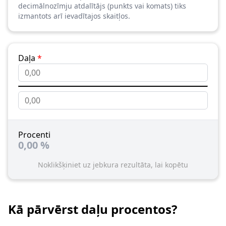
decimālnozīmju atdalītājs (punkts vai komats) tiks
izmantots arī ievadītajos skaitļos.
Daļa
*
Procenti
0,00
%
Noklikšķiniet uz jebkura rezultāta, lai kopētu
Kā pārvērst daļu procentos?