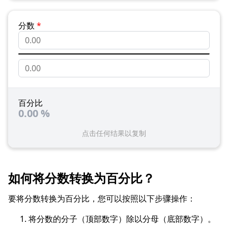
分数
*
百分比
0.00
%
点击任何结果以复制
如何将分数转换为百分比？
要将分数转换为百分比，您可以按照以下步骤操作：
将分数的分子（顶部数字）除以分母（底部数字）。