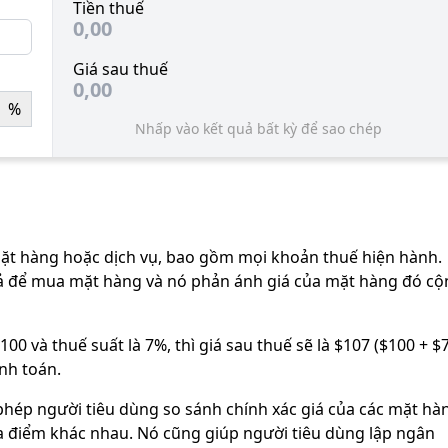
Tiền thuế
0,00
Giá sau thuế
0,00
%
Nhấp vào kết quả bất kỳ để sao chép
mặt hàng hoặc dịch vụ, bao gồm mọi khoản thuế hiện hành.
trả để mua mặt hàng và nó phản ánh giá của mặt hàng đó c
00 và thuế suất là 7%, thì giá sau thuế sẽ là $107 ($100 + $7
anh toán.
o phép người tiêu dùng so sánh chính xác giá của các mặt hà
a điểm khác nhau. Nó cũng giúp người tiêu dùng lập ngân