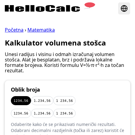
Početna
›
Matematika
Kalkulator volumena stošca
Unesi radijus i visinu i odmah izračunaj volumen
stošca. Alat je besplatan, brz i podržava lokalne
formate brojeva. Koristi formulu V=⅓·π·r²·h za točan
rezultat.
Oblik broja
1234,56
1.234,56
1 234,56
1234.56
1,234.56
1 234.56
Odaberite kako će se prikazivati numerički rezultati.
Odabrani decimalni razdjelnik (točka ili zarez) koristit će