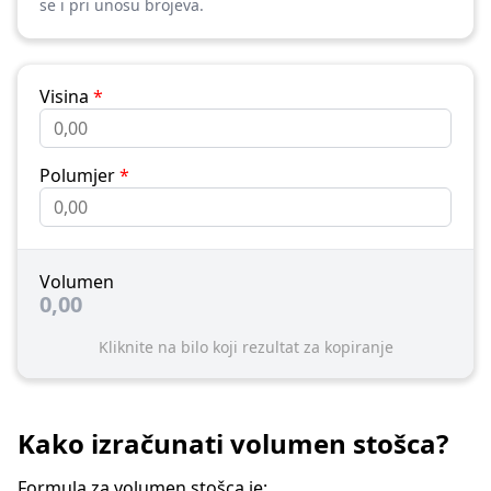
se i pri unosu brojeva.
Visina
*
Polumjer
*
Volumen
0,00
Kliknite na bilo koji rezultat za kopiranje
Kako izračunati volumen stošca?
Formula za volumen stošca je: