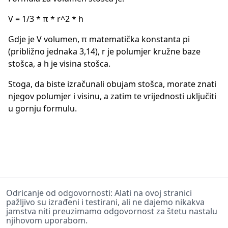
V = 1/3 * π * r^2 * h
Gdje je V volumen, π matematička konstanta pi
(približno jednaka 3,14), r je polumjer kružne baze
stošca, a h je visina stošca.
Stoga, da biste izračunali obujam stošca, morate znati
njegov polumjer i visinu, a zatim te vrijednosti uključiti
u gornju formulu.
Odricanje od odgovornosti: Alati na ovoj stranici
pažljivo su izrađeni i testirani, ali ne dajemo nikakva
jamstva niti preuzimamo odgovornost za štetu nastalu
njihovom uporabom.