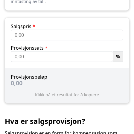
inntasting av tall.
Salgspris
*
Provisjonssats
*
%
Provisjonsbeløp
0,00
Klikk på et resultat for å kopiere
Hva er salgsprovisjon?
Salgsprovisjon er en form for kompensasjon som