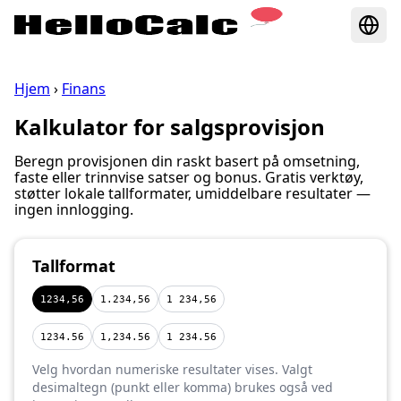
Hjem
›
Finans
Kalkulator for salgsprovisjon
Beregn provisjonen din raskt basert på omsetning,
faste eller trinnvise satser og bonus. Gratis verktøy,
støtter lokale tallformater, umiddelbare resultater —
ingen innlogging.
Tallformat
1234,56
1.234,56
1 234,56
1234.56
1,234.56
1 234.56
Velg hvordan numeriske resultater vises. Valgt
desimaltegn (punkt eller komma) brukes også ved