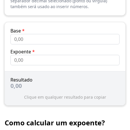
separador decimal selecionado (ponto ou vírgula)
também será usado ao inserir números.
Base
*
Expoente
*
Resultado
0,00
Clique em qualquer resultado para copiar
Como calcular um expoente?