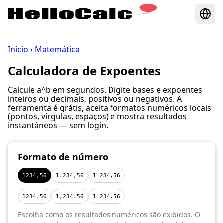
Início
›
Matemática
Calculadora de Expoentes
Calcule a^b em segundos. Digite bases e expoentes
inteiros ou decimais, positivos ou negativos. A
ferramenta é grátis, aceita formatos numéricos locais
(pontos, vírgulas, espaços) e mostra resultados
instantâneos — sem login.
Formato de número
1234,56
1.234,56
1 234,56
1234.56
1,234.56
1 234.56
Escolha como os resultados numéricos são exibidos. O