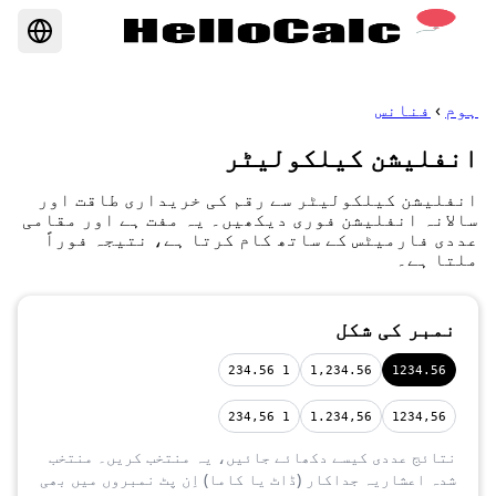
ہوم
›
فنانس
انفلیشن کیلکولیٹر
انفلیشن کیلکولیٹر سے رقم کی خریداری طاقت اور
سالانہ انفلیشن فوری دیکھیں۔ یہ مفت ہے اور مقامی
عددی فارمیٹس کے ساتھ کام کرتا ہے، نتیجہ فوراً
ملتا ہے۔
نمبر کی شکل
1 234.56
1,234.56
1234.56
1 234,56
1.234,56
1234,56
نتائج عددی کیسے دکھائے جائیں، یہ منتخب کریں۔ منتخب
شدہ اعشاریہ جداکار (ڈاٹ یا کاما) اِن پٹ نمبروں میں بھی