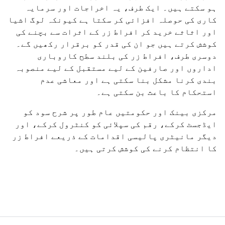
ہو سکتے ہیں۔ ایک طرف، یہ اخراجات اور سرمایہ
کاری کی حوصلہ افزائی کر سکتا ہے کیونکہ لوگ اشیا
اور اثاثے خرید کر افراط زر کے اثرات سے بچنے کی
کوشش کرتے ہیں جو ان کی قدر کو برقرار رکھیں گے۔
دوسری طرف، افراط زر کی بلند سطح کاروباری
اداروں اور صارفین کے لیے مستقبل کے لیے منصوبہ
بندی کرنا مشکل بنا سکتی ہے اور معاشی عدم
استحکام کا باعث بن سکتی ہے۔
مرکزی بینک اور حکومتیں عام طور پر شرح سود کو
ایڈجسٹ کرکے، رقم کی سپلائی کو کنٹرول کرکے، اور
دیگر مانیٹری پالیسی اقدامات کے ذریعے افراط زر
کا انتظام کرنے کی کوشش کرتی ہیں۔