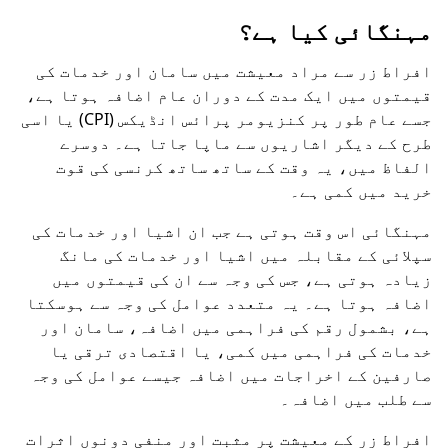
مہنگائی کیا ہے؟
افراط زر سے مراد معیشت میں سامان اور خدمات کی
قیمتوں میں ایک مدت کے دوران عام اضافہ ہوتا ہے،
جسے عام طور پر کنزیومر پرائس انڈیکس (CPI) یا اسی
طرح کے دیگر اشاریوں سے ماپا جاتا ہے۔ دوسرے
الفاظ میں، یہ وقت کے ساتھ ساتھ کرنسی کی قوت
خرید میں کمی ہے۔
مہنگائی اس وقت ہوتی ہے جب ان اشیا اور خدمات کی
سپلائی کے مقابلہ میں اشیا اور خدمات کی مانگ
زیادہ ہوتی ہے، جس کی وجہ سے ان کی قیمتوں میں
اضافہ ہوتا ہے۔ یہ متعدد عوامل کی وجہ سے ہوسکتا
ہے، بشمول رقم کی فراہمی میں اضافہ، سامان اور
خدمات کی فراہمی میں کمی، یا اقتصادی ترقی یا
صارفین کے اخراجات میں اضافہ جیسے عوامل کی وجہ
سے طلب میں اضافہ۔
افراط زر کے معیشت پر مثبت اور منفی دونوں اثرات