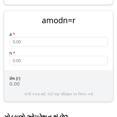
a
mod
n
=
r
a
*
n
*
શેષ (r)
0.00
કોપી કરવા માટે કોઈપણ પરિણામ પર ક્લિક કરો
મોડ્યુલો ઓપરેશન શું છે?