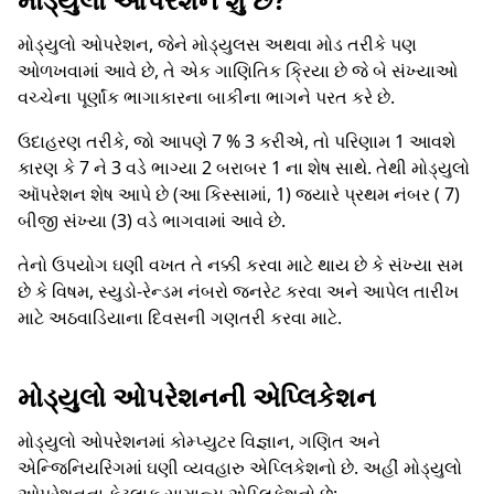
મોડ્યુલો ઓપરેશન, જેને મોડ્યુલસ અથવા મોડ તરીકે પણ
ઓળખવામાં આવે છે, તે એક ગાણિતિક ક્રિયા છે જે બે સંખ્યાઓ
વચ્ચેના પૂર્ણાંક ભાગાકારના બાકીના ભાગને પરત કરે છે.
ઉદાહરણ તરીકે, જો આપણે 7 % 3 કરીએ, તો પરિણામ 1 આવશે
કારણ કે 7 ને 3 વડે ભાગ્યા 2 બરાબર 1 ના શેષ સાથે. તેથી મોડ્યુલો
ઑપરેશન શેષ આપે છે (આ કિસ્સામાં, 1) જ્યારે પ્રથમ નંબર ( 7)
બીજી સંખ્યા (3) વડે ભાગવામાં આવે છે.
તેનો ઉપયોગ ઘણી વખત તે નક્કી કરવા માટે થાય છે કે સંખ્યા સમ
છે કે વિષમ, સ્યુડો-રેન્ડમ નંબરો જનરેટ કરવા અને આપેલ તારીખ
માટે અઠવાડિયાના દિવસની ગણતરી કરવા માટે.
મોડ્યુલો ઓપરેશનની એપ્લિકેશન
મોડ્યુલો ઓપરેશનમાં કોમ્પ્યુટર વિજ્ઞાન, ગણિત અને
એન્જિનિયરિંગમાં ઘણી વ્યવહારુ એપ્લિકેશનો છે. અહીં મોડ્યુલો