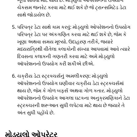
ભૂલો શોધવા માટે થાય છે. મોડ્યુલો ઑપરેશનનો ઉપયોગ
ચેકસમ જનરેટ કરવા માટે થઈ શકે છે જે ટ્રાન્સમિટેડ ડેટા
સાથે જોડાયેલ છે.
પરિપત્ર ડેટા સાથે કામ કરવું: મોડ્યુલો ઓપરેશનનો ઉપયોગ
પરિપત્ર ડેટા પર અંકગણિત કરવા માટે થઈ શકે છે, જેમ કે
ખૂણા અથવા સમય મૂલ્યો. ઉદાહરણ તરીકે, જ્યારે
મધ્યરાત્રિથી વીતેલા કલાકોની સંખ્યા આપવામાં આવે ત્યારે
દિવસના કલાકની ગણતરી કરવા માટે અમે મોડ્યુલો
ઑપરેશનનો ઉપયોગ કરી શકીએ છીએ.
ચક્રીય ડેટા સ્ટ્રક્ચર્સનું અમલીકરણ: મોડ્યુલો
ઑપરેશનનો ઉપયોગ ઘણીવાર ચક્રીય ડેટા સ્ટ્રક્ચર્સમાં
થાય છે, જેમ કે ગોળ બફર્સ અથવા ગોળ કતાર. મોડ્યુલો
ઑપરેશનનો ઉપયોગ આગલા ઘટકના અનુક્રમણિકાને ડેટા
સ્ટ્રક્ચરની શરૂઆત સુધી લપેટવા માટે થાય છે જ્યારે તે
અંત સુધી પહોંચે છે.
મોડ્યુલો ઓપરેટર