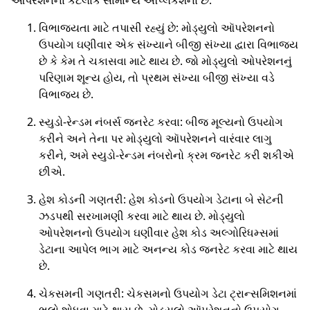
ઓપરેશનના કેટલાક સામાન્ય એપ્લિકેશનો છે:
વિભાજ્યતા માટે તપાસી રહ્યું છે: મોડ્યુલો ઑપરેશનનો
ઉપયોગ ઘણીવાર એક સંખ્યાને બીજી સંખ્યા દ્વારા વિભાજ્ય
છે કે કેમ તે ચકાસવા માટે થાય છે. જો મોડ્યુલો ઓપરેશનનું
પરિણામ શૂન્ય હોય, તો પ્રથમ સંખ્યા બીજી સંખ્યા વડે
વિભાજ્ય છે.
સ્યુડો-રેન્ડમ નંબર્સ જનરેટ કરવા: બીજ મૂલ્યનો ઉપયોગ
કરીને અને તેના પર મોડ્યુલો ઑપરેશનને વારંવાર લાગુ
કરીને, અમે સ્યુડો-રેન્ડમ નંબરોનો ક્રમ જનરેટ કરી શકીએ
છીએ.
હેશ કોડની ગણતરી: હેશ કોડનો ઉપયોગ ડેટાના બે સેટની
ઝડપથી સરખામણી કરવા માટે થાય છે. મોડ્યુલો
ઓપરેશનનો ઉપયોગ ઘણીવાર હેશ કોડ અલ્ગોરિધમ્સમાં
ડેટાના આપેલ ભાગ માટે અનન્ય કોડ જનરેટ કરવા માટે થાય
છે.
ચેકસમની ગણતરી: ચેકસમનો ઉપયોગ ડેટા ટ્રાન્સમિશનમાં