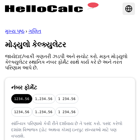
મુખ્ય પૃષ્ઠ
›
ગણિત
મોડ્યુલો કેલ્ક્યુલેટર
જાયેદાદ/બાકી ગણતરી ઝડપી અને સચોટ કરો. મફત મોડ્યુલો
કેલ્ક્યુલેટર સ્થાનિક નંબર ફોર્મેટ સાથે કાર્ય કરે છે અને તરત
પરિણામ આપે છે.
નંબર ફોર્મેટ
1234.56
1,234.56
1 234.56
1234,56
1.234,56
1 234,56
સાંખ્યિક પરિણામો કેવી રીતે દર્શાવાય છે તે પસંદ કરો. પસંદ કરેલો
દશાંશ વિભાજક (ડોટ અથવા કૉમા) ઇનપુટ સંખ્યાઓ માટે પણ
વપરાશે.