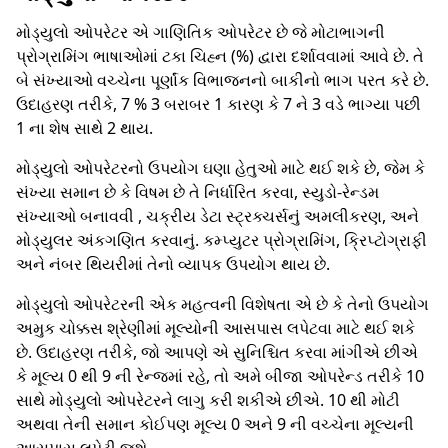
મોડ્યુલો ઓપરેટર એ ગાણિતિક ઓપરેટર છે જે મોટાભાગની
પ્રોગ્રામિંગ ભાષાઓમાં ટકા ચિહ્ન (%) દ્વારા દર્શાવવામાં આવે છે. તે
બે સંખ્યાઓ વચ્ચેના પૂર્ણાંક વિભાજનનો બાકીનો ભાગ પરત કરે છે.
ઉદાહરણ તરીકે, 7 % 3 બરાબર 1 કારણ કે 7 ને 3 વડે ભાગ્યા પછી
1 ના શેષ સાથે 2 થાય.
મોડ્યુલો ઓપરેટરનો ઉપયોગ ઘણા હેતુઓ માટે થઈ શકે છે, જેમ કે
સંખ્યા સમાન છે કે વિષમ છે તે નિર્ધારિત કરવા, સ્યુડો-રેન્ડમ
સંખ્યાઓ બનાવવી , ચક્રીય ડેટા સ્ટ્રક્ચર્સનું અમલીકરણ, અને
મોડ્યુલર અંકગણિત કરવાનું. કમ્પ્યુટર પ્રોગ્રામિંગ, ક્રિપ્ટોગ્રાફી
અને નંબર થિયરીમાં તેનો વ્યાપક ઉપયોગ થાય છે.
મોડ્યુલો ઓપરેટરની એક મહત્વની વિશેષતા એ છે કે તેનો ઉપયોગ
અમુક ચોક્કસ શ્રેણીમાં મૂલ્યોની આસપાસ લપેટવા માટે થઈ શકે
છે. ઉદાહરણ તરીકે, જો આપણે એ સુનિશ્ચિત કરવા માંગીએ છીએ
કે મૂલ્ય 0 થી 9 ની રેન્જમાં રહે, તો અમે બીજા ઓપરેન્ડ તરીકે 10
સાથે મોડ્યુલો ઓપરેટરને લાગુ કરી શકીએ છીએ. 10 થી મોટી
અથવા તેની સમાન કોઈપણ મૂલ્ય 0 અને 9 ની વચ્ચેના મૂલ્યની