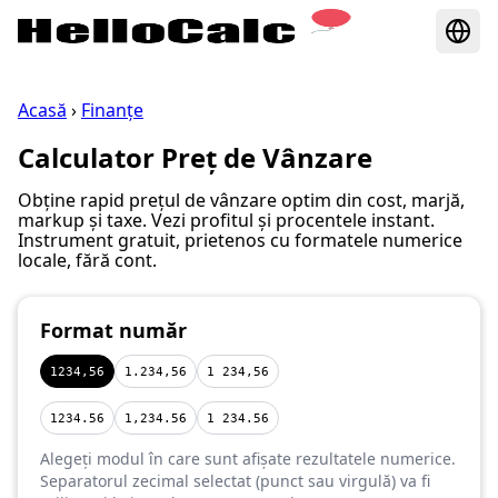
Acasă
›
Finanțe
Calculator Preț de Vânzare
Obține rapid prețul de vânzare optim din cost, marjă,
markup și taxe. Vezi profitul și procentele instant.
Instrument gratuit, prietenos cu formatele numerice
locale, fără cont.
Format număr
1234,56
1.234,56
1 234,56
1234.56
1,234.56
1 234.56
Alegeți modul în care sunt afișate rezultatele numerice.
Separatorul zecimal selectat (punct sau virgulă) va fi