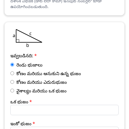
దశాంశ విభజక (డాట్ లేదా కామా) ఇన్‌పుట్ నంబర్లలో కూడా
ఉపయోగించబడుతుంది.
c
a
b
ఇవ్వబడినది:
*
రెండు భుజాలు
కోణం మరియు ఆనుకుని ఉన్న భుజం
కోణం మరియు ఎదురుభుజం
వైశాల్యం మరియు ఒక భుజం
ఒక భుజం
*
ఇంకో భుజం
*