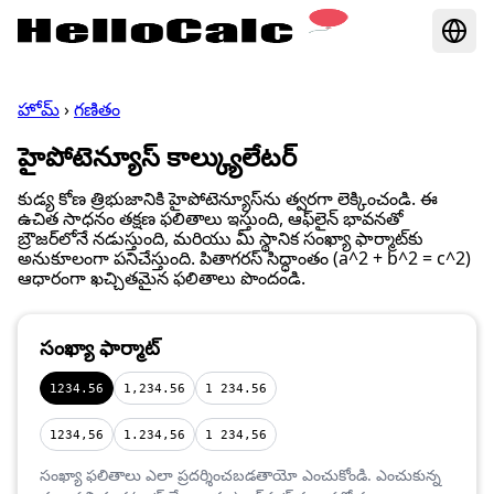
హోమ్
›
గణితం
హైపోటెన్యూస్ కాల్క్యులేటర్
కుడ్య కోణ త్రిభుజానికి హైపోటెన్యూస్‌ను త్వరగా లెక్కించండి. ఈ
ఉచిత సాధనం తక్షణ ఫలితాలు ఇస్తుంది, ఆఫ్‌లైన్ భావనతో
బ్రౌజర్‌లోనే నడుస్తుంది, మరియు మీ స్థానిక సంఖ్యా ఫార్మాట్‌కు
అనుకూలంగా పనిచేస్తుంది. పితాగరస్ సిద్ధాంతం (a^2 + b^2 = c^2)
ఆధారంగా ఖచ్చితమైన ఫలితాలు పొందండి.
సంఖ్యా ఫార్మాట్
1234.56
1,234.56
1 234.56
1234,56
1.234,56
1 234,56
సంఖ్యా ఫలితాలు ఎలా ప్రదర్శించబడతాయో ఎంచుకోండి. ఎంచుకున్న