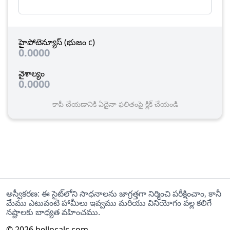
హైపోటెన్యూస్ (భుజం c)
0.0000
వైశాల్యం
0.0000
కాపీ చేయడానికి ఏదైనా ఫలితంపై క్లిక్ చేయండి
అస్వీకరణ: ఈ సైట్‌లోని సాధనాలను జాగ్రత్తగా నిర్మించి పరీక్షించాం, కానీ
మేము ఎటువంటి హామీలు ఇవ్వము మరియు వినియోగం వల్ల కలిగే
నష్టాలకు బాధ్యత వహించము.
©
2026
hellocalc.com