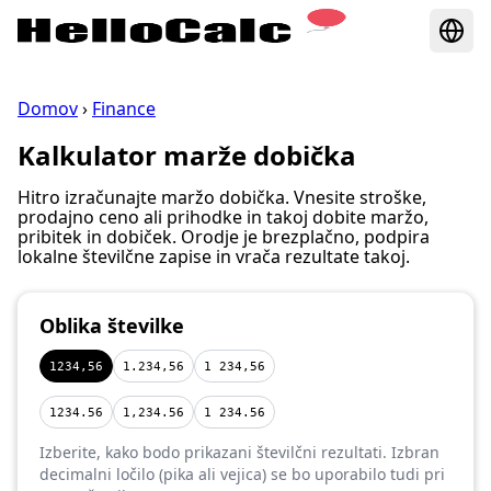
Domov
›
Finance
Kalkulator marže dobička
Hitro izračunajte maržo dobička. Vnesite stroške,
prodajno ceno ali prihodke in takoj dobite maržo,
pribitek in dobiček. Orodje je brezplačno, podpira
lokalne številčne zapise in vrača rezultate takoj.
Oblika številke
1234,56
1.234,56
1 234,56
1234.56
1,234.56
1 234.56
Izberite, kako bodo prikazani številčni rezultati. Izbran
decimalni ločilo (pika ali vejica) se bo uporabilo tudi pri