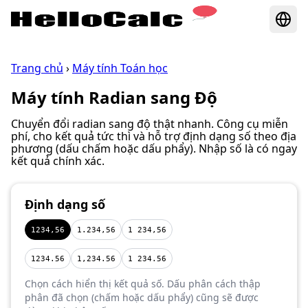
Trang chủ
›
Máy tính Toán học
Máy tính Radian sang Độ
Chuyển đổi radian sang độ thật nhanh. Công cụ miễn
phí, cho kết quả tức thì và hỗ trợ định dạng số theo địa
phương (dấu chấm hoặc dấu phẩy). Nhập số là có ngay
kết quả chính xác.
Định dạng số
1234,56
1.234,56
1 234,56
1234.56
1,234.56
1 234.56
Chọn cách hiển thị kết quả số. Dấu phân cách thập
phân đã chọn (chấm hoặc dấu phẩy) cũng sẽ được