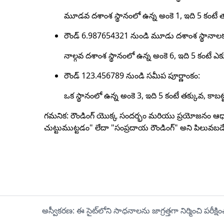
మూడవ దశాంశ స్థానంలో ఉన్న అంకె 1, ఇది 5 కంటే తక్కు
రౌండ్ 6.987654321 నుండి మూడు దశాంశ స్థానాలక
నాల్గవ దశాంశ స్థానంలో ఉన్న అంకె 6, ఇది 5 కంటే ఎక్కు
రౌండ్ 123.456789 నుండి సమీప పూర్ణాంకం:
ఒక స్థానంలో ఉన్న అంకె 3, ఇది 5 కంటే తక్కువ, కాబట్ట
గమనిక: రౌండింగ్ యొక్క సందర్భం మరియు ప్రయోజనం ఆధారంగ
చుట్టుముట్టడం" లేదా "సంప్రదాయ రౌండింగ్" అని పిలువబడ
అస్వీకరణ: ఈ సైట్‌లోని సాధనాలను జాగ్రత్తగా నిర్మించి 