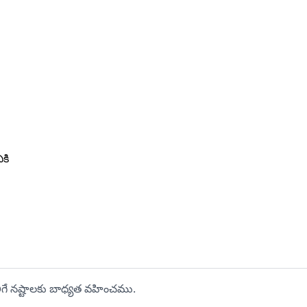
కి
లిగే నష్టాలకు బాధ్యత వహించము.