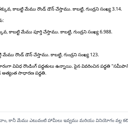
వ, కాబట్టి మేము రౌండ్ డౌన్ చేస్తాము. కాబట్టి, గుండ్రని సంఖ్య 3.14.
ు:
వ, కాబట్టి మేము పూర్తి చేస్తాము. కాబట్టి, గుండ్రని సంఖ్య 6.988.
ి మేము రౌండ్ డౌన్ చేస్తాము. కాబట్టి, గుండ్రని సంఖ్య 123.
ా వివిధ రౌండింగ్ పద్ధతులు ఉన్నాయి. పైన వివరించిన పద్ధతి "సమీపాని
ే అత్యంత సాధారణ పద్ధతి.
పరీక్షించాం, కానీ మేము ఎటువంటి హామీలు ఇవ్వము మరియు వినియోగం వల్ల క