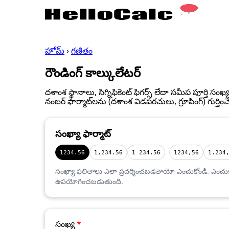
హోమ్
›
గణితం
రౌండింగ్ కాల్కులేటర్
దశాంశ స్థానాలు, సిగ్నిఫికెంట్ ఫిగర్స్ లేదా సమీప పూర్తి స
నంబర్ ఫార్మాట్‌లను (దశాంశ విడపరచులు, గ్రూపింగ్) గుర్తించే 
సంఖ్యా ఫార్మాట్
1234.56
1,234.56
1 234.56
1234,56
1.234
సంఖ్యా ఫలితాలు ఎలా ప్రదర్శించబడతాయో ఎంచుకోండి. ఎంచుకు
ఉపయోగించబడుతుంది.
సంఖ్య
*