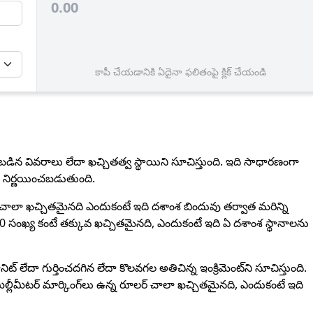
0.00
కాపీ చేయడానికి ఏదైనా ఫలితంపై క్లిక్ చేయండి
వబడిన వివరాలు లేదా ఖచ్చితత్వ స్థాయిని సూచిస్తుంది. ఇది సాధారణంగా
 నిర్ణయించబడుతుంది.
లా ఖచ్చితమైనది ఎందుకంటే ఇది దశాంశ బిందువు తర్వాత మరిన్ని
0 సంఖ్య కంటే తక్కువ ఖచ్చితమైనది, ఎందుకంటే ఇది ఏ దశాంశ స్థానాలను
్ లేదా గుర్తించదగిన లేదా కొలవగల అతిచిన్న ఇంక్రిమెంట్‌ని సూచిస్తుంది.
ల్లీమీటర్ మార్కింగ్‌లు ఉన్న రూలర్ చాలా ఖచ్చితమైనది, ఎందుకంటే ఇది