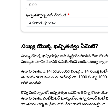
ఖచ్చితత్వాన్ని సెట్ చేయండి
*
సంఖ్య యొక్క ఖచ్చితత్వం ఏమిటి?
సంఖ్య యొక్క ఖచ్చితత్వం అది వ్యక్తీకరించబడిన లేదా కొల
సంఖ్యను సూచించడానికి ఉపయోగించే అంకెల సంఖ్య ద్వారా
ఉదాహరణకు, 3.14159265359 సంఖ్య 3.14 సంఖ్య కంటే చా
అంకెలను కలిగి ఉంటుంది. అదేవిధంగా, 1000 సంఖ్య 1000.
కలిగి ఉండదు.
కొన్ని సందర్భాలలో, ఖచ్చితత్వం అనేది అతిచిన్న కొలత యూనిట
ఉదాహరణకు, సెంటీమీటర్ మార్కింగ్‌లు ఉన్న రూలర్ కంటే మి
కొలతలను చిన్న ఇంక్రిమెంట్‌కు చేయడానికి అనుమతిస్తుంది.