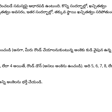
ష్కరించబడే సమస్యపై ఆధారపడి ఉంటుంది. కొన్ని సందర్భాల్లో, ఖచ్చితత్వం
ితత్వం అవసరం, ఇతర సందర్భాల్లో, తక్కువ స్థాయి ఖచ్చితత్వం సరిపోతుంద
యించండి (అనగా, మీరు రౌండ్ చేయాలనుకుంటున్న అంకెకు కుడి వైపున ఉన్న
, లేదా 4 అయితే, రౌండ్ డౌన్ (అసలు అంకెను ఉంచండి). అది 5, 6, 7, 8, లే
న్ని అంకెలను భర్తీ చేయండి.