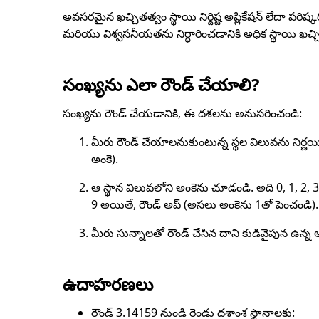
అవసరమైన ఖచ్చితత్వం స్థాయి నిర్దిష్ట అప్లికేషన్ లేదా పరి
మరియు విశ్వసనీయతను నిర్ధారించడానికి అధిక స్థాయి ఖచ్చ
సంఖ్యను ఎలా రౌండ్ చేయాలి?
సంఖ్యను రౌండ్ చేయడానికి, ఈ దశలను అనుసరించండి:
మీరు రౌండ్ చేయాలనుకుంటున్న స్థల విలువను నిర్ణ
అంకె).
ఆ స్థాన విలువలోని అంకెను చూడండి. అది 0, 1, 2, 3
9 అయితే, రౌండ్ అప్ (అసలు అంకెను 1తో పెంచండి).
మీరు సున్నాలతో రౌండ్ చేసిన దాని కుడివైపున ఉన్న అ
ఉదాహరణలు
రౌండ్ 3.14159 నుండి రెండు దశాంశ స్థానాలకు: