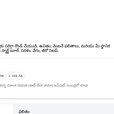
ంఖ్యకు సరిగ్గా రౌండ్ చేయండి. ఉచితం, వెంటనే ఫలితాలు, మరియు మీ స్థానిక
స్మార్ట్ టూల్. సరళం, వేగం, జీరో సెటప్.
,56
1 234,56
న్న దశాంశ విభజక (డాట్ లేదా కామా) ఇన్‌పుట్ నంబర్లలో కూడా
ఫలితం