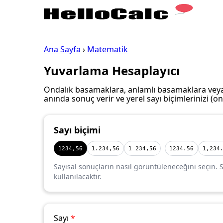
Ana Sayfa
›
Matematik
Yuvarlama Hesaplayıcı
Ondalık basamaklara, anlamlı basamaklara veya e
anında sonuç verir ve yerel sayı biçimlerinizi (ond
Sayı biçimi
1234,56
1.234,56
1 234,56
1234.56
1,234
Sayısal sonuçların nasıl görüntüleneceğini seçin. Se
kullanılacaktır.
Sayı
*