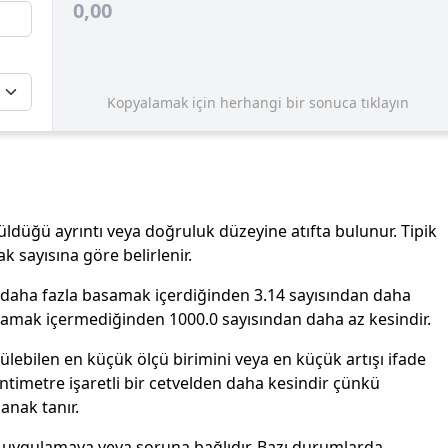
0,00
Kopyalamak için herhangi bir sonuca tıklayın
lçüldüğü ayrıntı veya doğruluk düzeyine atıfta bulunur. Tipik
k sayısına göre belirlenir.
 daha fazla basamak içerdiğinden 3.14 sayısından daha
basamak içermediğinden 1000.0 sayısından daha az kesindir.
ülebilen en küçük ölçü birimini veya en küçük artışı ifade
santimetre işaretli bir cetvelden daha kesindir çünkü
anak tanır.
i uygulamaya veya soruna bağlıdır. Bazı durumlarda,