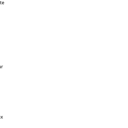
te
ur
ux