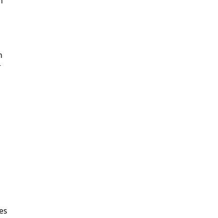
n
n
r
es