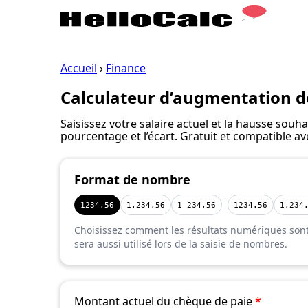
Accueil
›
Finance
Calculateur d’augmentation de
Saisissez votre salaire actuel et la hausse sou
pourcentage et l’écart. Gratuit et compatible a
Format de nombre
1234,56
1.234,56
1 234,56
1234.56
1,234
Choisissez comment les résultats numériques sont 
sera aussi utilisé lors de la saisie de nombres.
Montant actuel du chèque de paie
*