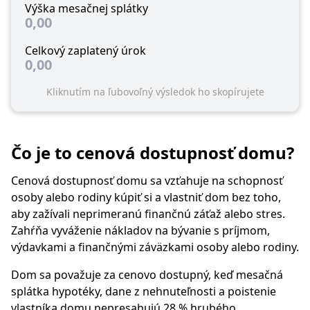
Výška mesačnej splátky
0,00
Celkový zaplatený úrok
0,00
Kliknutím na ľubovoľný výsledok ho skopírujete
Čo je to cenová dostupnosť domu?
Cenová dostupnosť domu sa vzťahuje na schopnosť
osoby alebo rodiny kúpiť si a vlastniť dom bez toho,
aby zažívali neprimeranú finančnú záťaž alebo stres.
Zahŕňa vyváženie nákladov na bývanie s príjmom,
výdavkami a finančnými záväzkami osoby alebo rodiny.
Dom sa považuje za cenovo dostupný, keď mesačná
splátka hypotéky, dane z nehnuteľnosti a poistenie
vlastníka domu nepresahujú 28 % hrubého