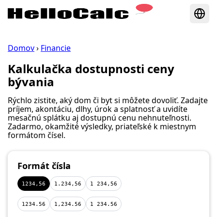
Domov
›
Financie
Kalkulačka dostupnosti ceny
bývania
Rýchlo zistite, aký dom či byt si môžete dovoliť. Zadajte
príjem, akontáciu, dlhy, úrok a splatnosť a uvidíte
mesačnú splátku aj dostupnú cenu nehnuteľnosti.
Zadarmo, okamžité výsledky, priateľské k miestnym
formátom čísel.
Formát čísla
1234,56
1.234,56
1 234,56
1234.56
1,234.56
1 234.56