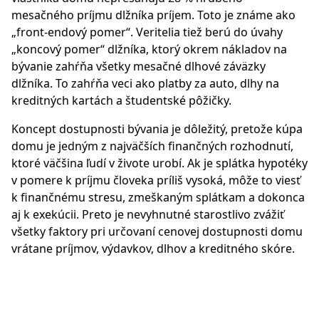
mesačného príjmu dlžníka príjem. Toto je známe ako
„front-endový pomer“. Veritelia tiež berú do úvahy
„koncový pomer“ dlžníka, ktorý okrem nákladov na
bývanie zahŕňa všetky mesačné dlhové záväzky
dlžníka. To zahŕňa veci ako platby za auto, dlhy na
kreditných kartách a študentské pôžičky.
Koncept dostupnosti bývania je dôležitý, pretože kúpa
domu je jedným z najväčších finančných rozhodnutí,
ktoré väčšina ľudí v živote urobí. Ak je splátka hypotéky
v pomere k príjmu človeka príliš vysoká, môže to viesť
k finančnému stresu, zmeškaným splátkam a dokonca
aj k exekúcii. Preto je nevyhnutné starostlivo zvážiť
všetky faktory pri určovaní cenovej dostupnosti domu
vrátane príjmov, výdavkov, dlhov a kreditného skóre.