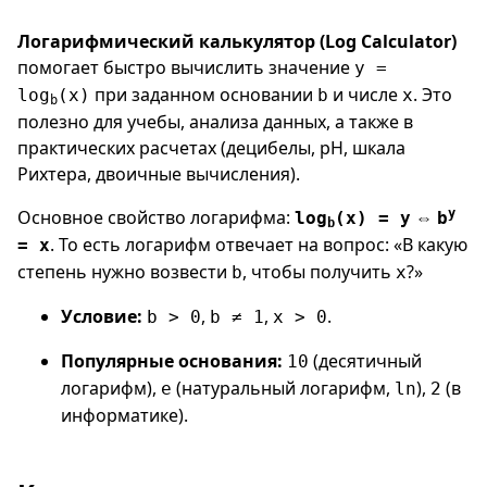
Логарифмический калькулятор (Log Calculator)
помогает быстро вычислить значение
y =
при заданном основании
и числе
. Это
log
(x)
b
x
b
полезно для учебы, анализа данных, а также в
практических расчетах (децибелы, pH, шкала
Рихтера, двоичные вычисления).
Основное свойство логарифма:
⇔
y
log
(x) = y
b
b
. То есть логарифм отвечает на вопрос: «В какую
= x
степень нужно возвести
, чтобы получить
?»
b
x
Условие:
,
,
.
b > 0
b ≠ 1
x > 0
Популярные основания:
(десятичный
10
логарифм),
(натуральный логарифм,
),
(в
e
ln
2
информатике).