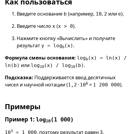
Как пользоваться
Введите основание
(например,
,
или
).
b
10
2
e
Введите число
(
).
x
x > 0
Нажмите кнопку «Вычислить» и получите
результат
.
y = log
(x)
b
Формула смены основания:
log
(x) = ln(x) /
b
или
.
ln(b)
log
(x) / log
(b)
10
10
Подсказка:
Поддерживается ввод десятичных
чисел и научной нотации (
6
=
).
1,2·10
1 200 000
Примеры
Пример 1:
log
(1 000)
10
3
, поэтому результат равен 3.
10
= 1 000