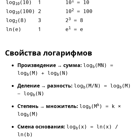
1
1
log
(10)
10
= 10
10
2
2
log
(100)
10
= 100
10
3
3
log
(8)
2
= 8
2
1
1
ln(e)
e
= e
Свойства логарифмов
Произведение → сумма:
log
(MN) =
b
log
(M) + log
(N)
b
b
Деление → разность:
log
(M/N) = log
(M)
b
b
− log
(N)
b
Степень → множитель:
k
log
(M
) = k ×
b
log
(M)
b
Смена основания:
log
(x) = ln(x) /
b
ln(b)