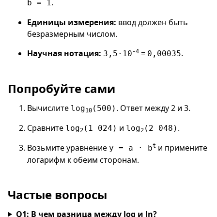
.
b = 1
Единицы измерения:
ввод должен быть
безразмерным числом.
Научная нотация:
-4
=
.
3,5·10
0,00035
Попробуйте сами
Вычислите
. Ответ между 2 и 3.
log
(500)
10
Сравните
и
.
log
(1 024)
log
(2 048)
2
2
Возьмите уравнение
t
и примените
y = a · b
логарифм к обеим сторонам.
Частые вопросы
Q1: В чем разница между log и ln?