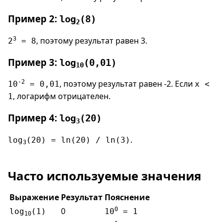
Пример 2:
log
(8)
2
3
, поэтому результат равен 3.
2
= 8
Пример 3:
log
(0,01)
10
-2
, поэтому результат равен -2. Если
10
= 0,01
x <
, логарифм отрицателен.
1
Пример 4:
log
(20)
3
.
log
(20) = ln(20) / ln(3)
3
Часто используемые значения
Выражение
Результат
Пояснение
0
0
log
(1)
10
= 1
10