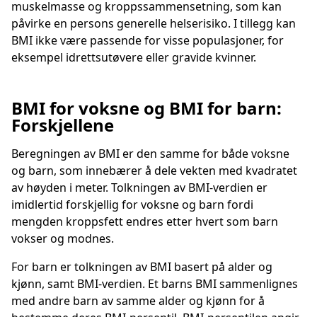
muskelmasse og kroppssammensetning, som kan
påvirke en persons generelle helserisiko. I tillegg kan
BMI ikke være passende for visse populasjoner, for
eksempel idrettsutøvere eller gravide kvinner.
BMI for voksne og BMI for barn:
Forskjellene
Beregningen av BMI er den samme for både voksne
og barn, som innebærer å dele vekten med kvadratet
av høyden i meter. Tolkningen av BMI-verdien er
imidlertid forskjellig for voksne og barn fordi
mengden kroppsfett endres etter hvert som barn
vokser og modnes.
For barn er tolkningen av BMI basert på alder og
kjønn, samt BMI-verdien. Et barns BMI sammenlignes
med andre barn av samme alder og kjønn for å